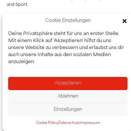
und Sport.
WEITERLESEN
Cookie Einstellungen
Deine Privatsphäre steht für uns an erster Stelle.
Mit einem Klick auf 'Akzeptieren' hilfst du uns
Meine Kanäle:
unsere Website zu verbessern und erlaubst uns dir
auch unsere Inhalte aus den sozialen Medien
anzuzeigen.
Korinna Schumann
Akzeptieren
Bundesministerin für Arbeit, Soziales,
Gesundheit, Pflege und Konsumentenschutz
Ablehnen
Korinna Schumann ist Bundesministerin für Arbeit,
Einstellungen
Soziales, Gesundheit, Pflege und Konsumentenschutz.
WEITERLESEN
Cookie Policy
Datenschutz
Impressum