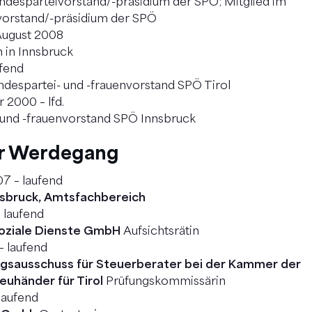
ndesparteivorstand/-präsidium der SPÖ; Mitglied im
orstand/-präsidium der SPÖ
August 2008
 in Innsbruck
ufend
ndespartei- und -frauenvorstand SPÖ Tirol
 2000 – lfd.
 und -frauenvorstand SPÖ Innsbruck
er Werdegang
7 – laufend
nsbruck, Amtsfachbereich
 laufend
Soziale Dienste GmbH
Aufsichtsrätin
– laufend
gsausschuss für Steuerberater bei der Kammer der
euhänder für Tirol
Prüfungskommissärin
laufend