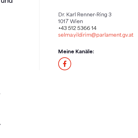
 und
Dr. Karl Renner-Ring 3
1017 Wien
+43 512 5366 14
selma.yildirim@parlament.gv.at
Meine Kanäle:
r
,