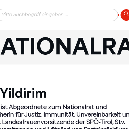
AKTUELLES
THEMEN
TEAM & K
ATIONALR
Yildirim
m ist Abgeordnete zum Nationalrat und
erin für Justiz, Immunität, Unvereinbarkeit u
ist Landesfrauenvorsitzende der SPÖ-Tirol, Stv.