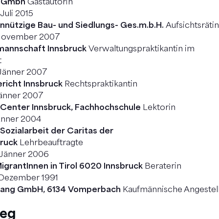
s Gmbh
Gastautorin
Juli 2015
nnützige Bau- und Siedlungs- Ges.m.b.H.
Aufsichtsrätin
November 2007
mannschaft Innsbruck
Verwaltungspraktikantin im
t
Jänner 2007
richt Innsbruck
Rechtspraktikantin
Jänner 2007
enter Innsbruck, Fachhochschule
Lektorin
Jänner 2004
Sozialarbeit der Caritas der
ruck
Lehrbeauftragte
 Jänner 2006
igrantInnen in Tirol
6020 Innsbruck
Beraterin
 Dezember 1991
s Lang GmbH, 6134 Vomperbach
Kaufmännische Angestel
weg