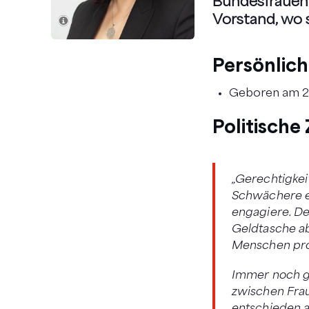
Bundesfrauenv
Vorstand, wo s
Persönlic
Geboren am 25.
Politische 
„Gerechtigkei
Schwächere ei
engagiere. De
Geldtasche ab
Menschen prof
Immer noch gi
zwischen Fra