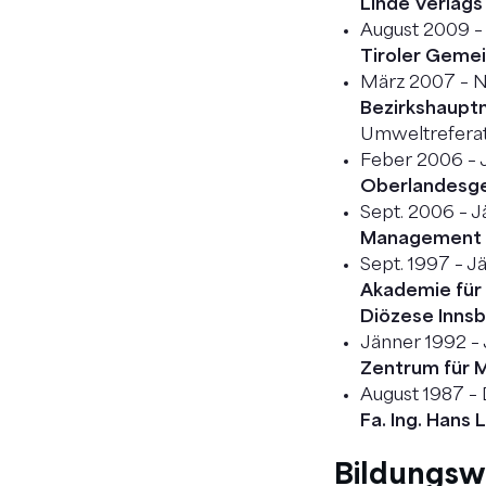
Linde Verlag
August 2009 – 
Tiroler Gemei
März 2007 – 
Bezirkshaupt
Umweltrefera
Feber 2006 – 
Oberlandesge
Sept. 2006 – 
Management C
Sept. 1997 – 
Akademie für 
Diözese Innsb
Jänner 1992 –
Zentrum für M
August 1987 –
Fa. Ing. Han
Bildungs