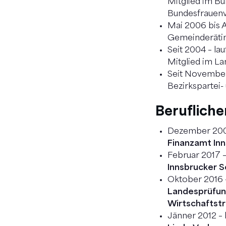
Mitglied im Bu
Bundesfrauenv
Mai 2006 bis 
Gemeinderätin
Seit 2004 – la
Mitglied im La
Seit November
Bezirkspartei-
Beruflich
Dezember 200
Finanzamt In
Februar 2017 –
Innsbrucker 
Oktober 2016 
Landesprüfun
Wirtschaftstr
Jänner 2012 – 