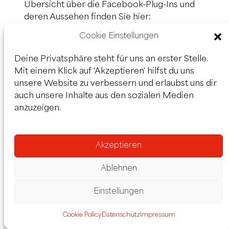
Übersicht über die Facebook-Plug-Ins und
deren Aussehen finden Sie hier:
https://developers.facebook.com/docs/plugins
Cookie Einstellungen
.
Wenn Sie eine Seite unseres Webauftritts
Deine Privatsphäre steht für uns an erster Stelle.
aufrufen, die ein solches Plug-In enthält, stellt
Mit einem Klick auf 'Akzeptieren' hilfst du uns
Ihr Browser eine direkte Verbindung zu den
unsere Website zu verbessern und erlaubst uns dir
Servern von Facebook her. Der Inhalt des Plug-
auch unsere Inhalte aus den sozialen Medien
Ins wird von Facebook direkt an Ihren Browser
anzuzeigen.
übermittelt und in die Seite eingebunden. Durch
diese Einbindung erhält Facebook die
Information, dass Ihr Browser die
Akzeptieren
entsprechende Seite unseres Webauftritts
aufgerufen hat, auch wenn Sie kein Facebook-
Ablehnen
Profil besitzen oder gerade nicht bei Facebook
eingeloggt sind. Diese Information,
Einstellungen
einschließlich Ihrer IP-Adresse, wird von Ihrem
Browser direkt an einen Server von Facebook
Cookie Policy
Datenschutz
Impressum
in die USA übermittelt und dort gespeichert.