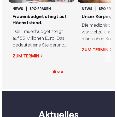
NEWS
SPÖ FRAUEN
NEWS
SPÖ FRAU
Frauenbudget steigt auf
Unser Körper, ih
Höchststand.
Die medizinische
Das Frauenbudget steigt
war viel zu lange
auf 55 Millionen Euro. Das
männlichen Körp
bedeutet eine Steigerung
orientiert. Das hat
ZUM TERMIN
um 61 Prozent.
gravierende Folg
ZUM TERMIN
Medikamente, die
wirken, Diagnosen
spät kommen, Sc
die nicht ernst 
werden.
Aktuelles