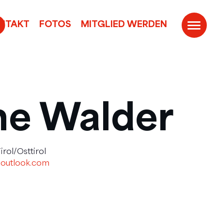
ONTAKT
FOTOS
MITGLIED WERDEN
ne Walder
rol/Osttirol
t]outlook.com