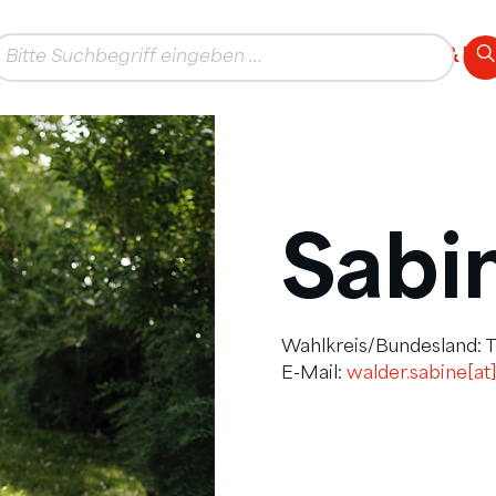
AKTUELLES
THEMEN
TEAM & K
Sabi
Wahlkreis/Bundesland: Ti
E-Mail:
walder.sabine[a