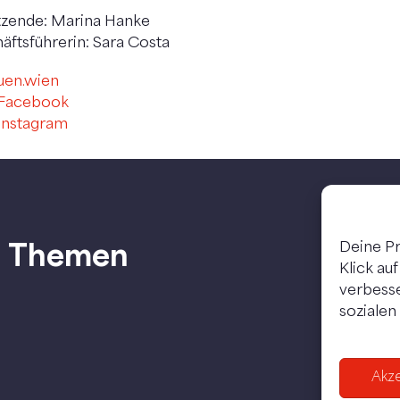
tzende: Marina Hanke
ftsführerin: Sara Costa
uen.wien
 Facebook
Instagram
Themen
Deine Pr
Klick au
verbesse
sozialen
Akz