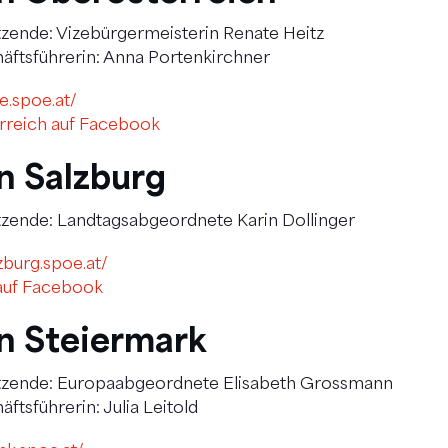
zende: Vizebürgermeisterin Renate Heitz
ftsführerin: Anna Portenkirchner
e.spoe.at/
rreich auf Facebook
n Salzburg
tzende: Landtagsabgeordnete Karin Dollinger
zburg.spoe.at/
auf Facebook
n Steiermark
tzende: Europaabgeordnete Elisabeth Grossmann
tsführerin: Julia Leitold