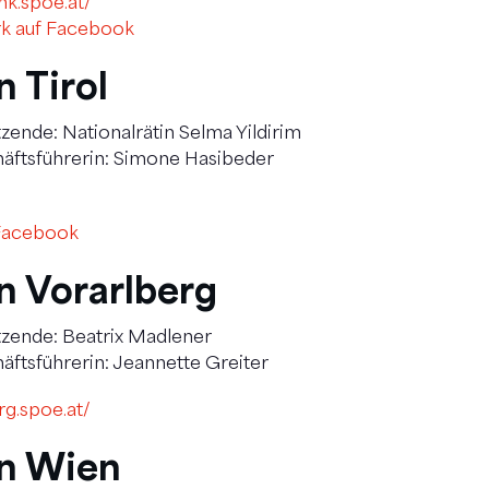
mk.spoe.at/
k auf Facebook
 Tirol
zende: Nationalrätin Selma Yildirim
äftsführerin: Simone Hasibeder
 Facebook
n Vorarlberg
zende: Beatrix Madlener
ftsführerin: Jeannette Greiter
rg.spoe.at/
n Wien