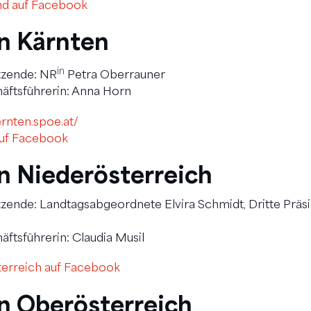
nd auf Facebook
n Kärnten
in
tzende: NR
Petra Oberrauner
äftsführerin: Anna Horn
rnten.spoe.at/
auf Facebook
n Niederösterreich
zende: Landtagsabgeordnete Elvira Schmidt, Dritte Präs
ftsführerin: Claudia Musil
erreich auf Facebook
n Oberösterreich