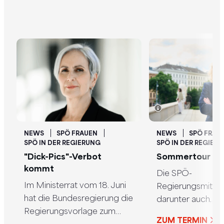
NEWS
SPÖ FRAUEN
NEWS
SPÖ FRAU
SPÖ IN DER REGIERUNG
SPÖ IN DER REGIER
"Dick-Pics"-Verbot
Sommertour
kommt
Die SPÖ-
Im Ministerrat vom 18. Juni
Regierungsmitgli
hat die Bundesregierung die
darunter auch
Regierungsvorlage zum
Frauenvorsitzend
ZUM TERMIN