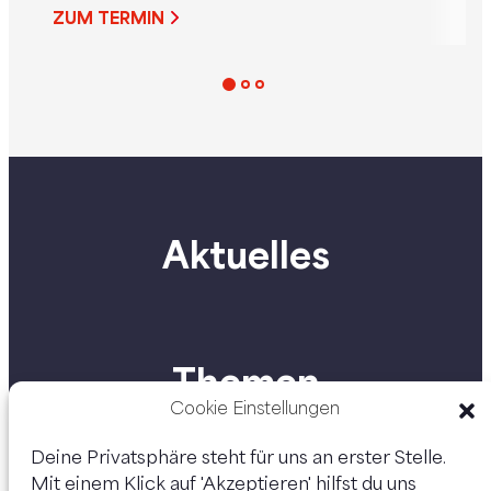
Verbot der
Frauenministerin
ZUM TERMIN
unaufgeforderten
Holzleitner sind ab
Übermittlung von
2025 bis in den 
Penisbildern beschlossen.
hinein in ganz Öst
Diese wird nun dem
Tour und freuen s
Parlament übermittelt, damit
möglichst viele
kann der parlamentarische
Begegnungen un
Prozess starten.
Gespräche mit e
auch du vorbei un
Aktuelles
unserer „Gemein
Kurs“-Tour dabei!
Themen
Cookie Einstellungen
Deine Privatsphäre steht für uns an erster Stelle.
Mit einem Klick auf 'Akzeptieren' hilfst du uns