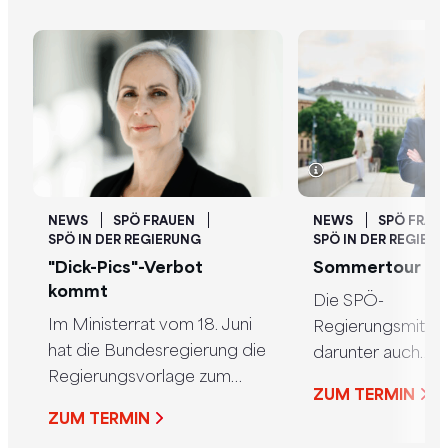
NEWS
SPÖ FRAUEN
NEWS
SPÖ FRAU
SPÖ IN DER REGIERUNG
SPÖ IN DER REGIER
"Dick-Pics"-Verbot
Sommertour
kommt
Die SPÖ-
Im Ministerrat vom 18. Juni
Regierungsmitgli
hat die Bundesregierung die
darunter auch
Regierungsvorlage zum
Frauenvorsitzend
ZUM TERMIN
Verbot der
Frauenministerin
ZUM TERMIN
unaufgeforderten
Holzleitner sind ab