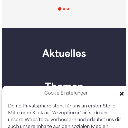
Übermittlung von
2025 bis in den 
Penisbildern beschlossen.
hinein in ganz Öst
Diese wird nun dem
Tour und freuen s
Parlament übermittelt, damit
möglichst viele
kann der parlamentarische
Begegnungen un
Prozess starten.
Gespräche mit e
auch du vorbei un
Aktuelles
unserer „Gemein
Kurs“-Tour dabei!
Themen
Cookie Einstellungen
Deine Privatsphäre steht für uns an erster Stelle.
Mit einem Klick auf 'Akzeptieren' hilfst du uns
Personen
unsere Website zu verbessern und erlaubst uns dir
auch unsere Inhalte aus den sozialen Medien